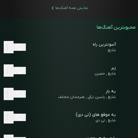
نمایش همه آهنگ‌ها
محبوبترین آهنگ‌ها
آسونترین راه
شایع
زبر
شایع , حصین
یه بار
شایع , یاسین ترکی , هنرمندان مختلف
یه موقع های (تی دی)
شایع , تی دی