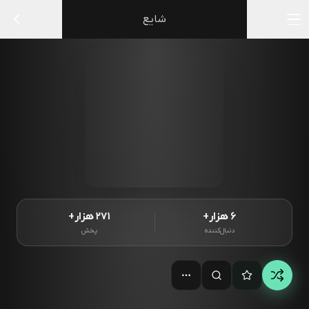
شایع
۶ هزار+
۲۷۱ هزار+
دنبال‌کننده
پخش