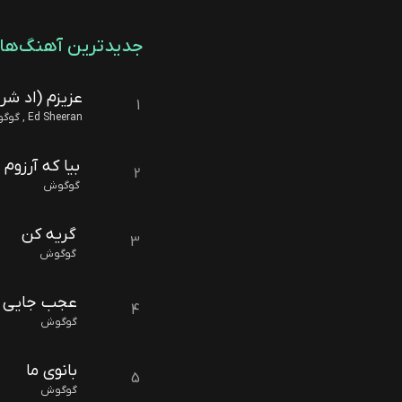
جدیدترین آهنگ‌ها
عزیزم (اد شر
1
Ed Sheeran , گوگوش
بیا که آرزوم
2
گوگوش
گریه کن
3
گوگوش
عجب جایی
4
گوگوش
بانوی ما
5
گوگوش