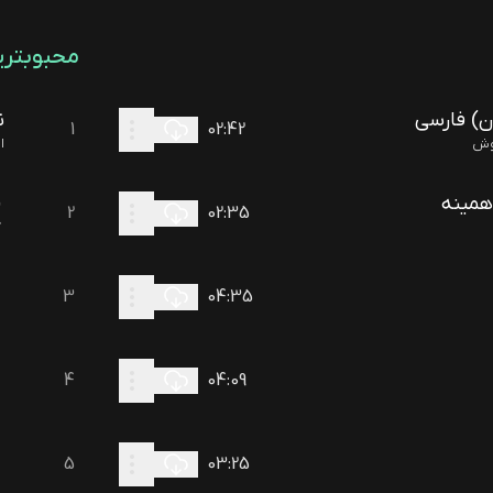
محبوبتری
ن) فارسی
ن
1
02
:
42
ا
 همینه
ف
2
02
:
35
گ
3
04
:
35
4
04
:
09
5
03
:
25