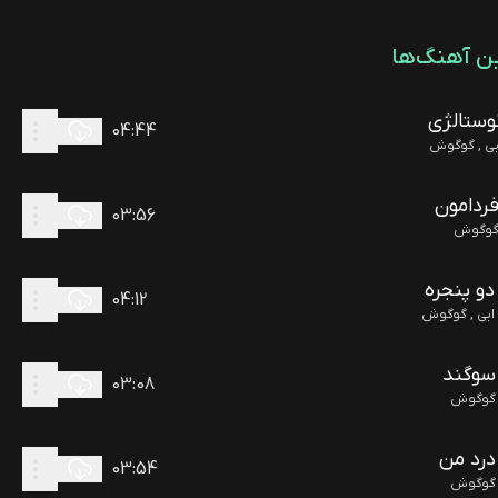
ن آهنگ‌ها
وستالژی
04
:
44
بی , گوگوش
ردامون
03
:
56
وگوش
دو پنجره
04
:
12
ابی , گوگوش
سوگند
03
:
08
گوگوش
درد من
03
:
54
گوگوش